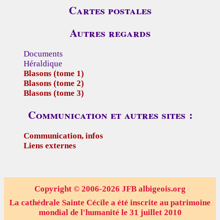
Cartes postales
Autres regards
Documents
Héraldique
Blasons (tome 1)
Blasons (tome 2)
Blasons (tome 3)
Communication et autres sites :
Communication, infos
Liens externes
Copyright
2006-2026 JFB albigeois.org
©
La cathédrale Sainte Cécile a été inscrite au patrimoine
mondial de l'humanité le 31 juillet 2010